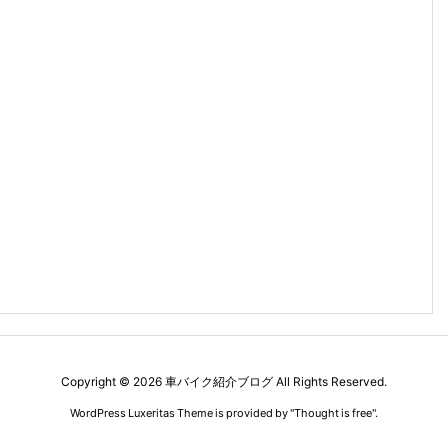
Copyright ©
2026
車バイク紹介ブログ
All Rights Reserved.
WordPress Luxeritas Theme is provided by "
Thought is free
".