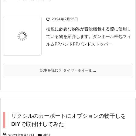

2024年2月25日
梱包に必要な物
私が普段梱包する際に使用し
ている物を紹介します。
ダンボール
梱包フィ
ルム
PPバンド
PPバンドストッパー
記事を読む
タイヤ・ホイール ...
リクシルのカーポートにオプションの物干しを
DIYで取付けしてみた

2023年9月12日

生活