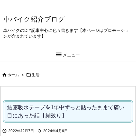
車バイク紹介ブログ
車バイクのDIY記事中心に色々書きます【本ページはプロモーショ
ンが含まれています】

メニュー

ホーム
>

生活
結露吸水テープを1年中ずっと貼ったままで痛い
目にあった話【糊残り】

2022年12月7日

2024年4月9日