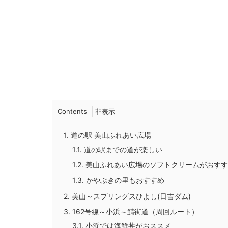
Contents
1.
道の駅 美山ふれあい広場
1.1.
道の駅までの道が楽しい
1.2.
美山ふれあい広場のソフトクリームがおすす
1.3.
かやぶきの里もおすすめ
2.
美山～スプリングスひよし(日吉ダム)
3.
162号線～小浜～鯖街道（周回ルート）
3.1.
小浜では海鮮丼がおススメ