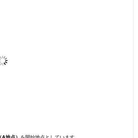
（A地点）
を開始地点としています。