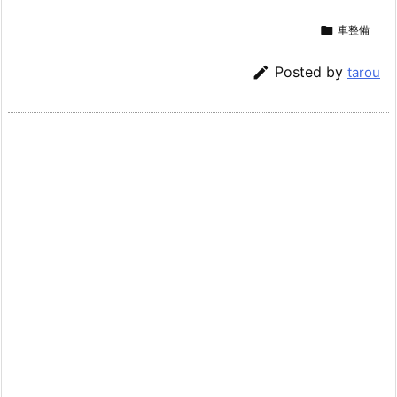

車整備

Posted by
tarou