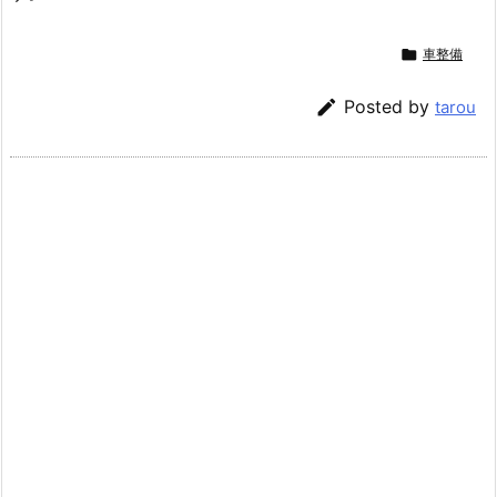

車整備

Posted by
tarou