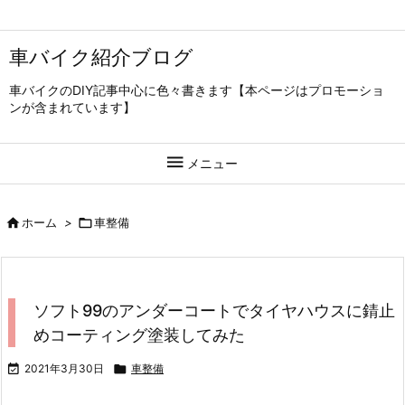
車バイク紹介ブログ
車バイクのDIY記事中心に色々書きます【本ページはプロモーショ
ンが含まれています】

メニュー

ホーム
>

車整備
ソフト99のアンダーコートでタイヤハウスに錆止
めコーティング塗装してみた

2021年3月30日

車整備