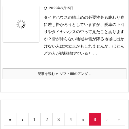

2022年6月15日
タイヤハウスの錆止めの必要性
冬も終わり春
に差し掛かろうとしていますが、愛車の下回
りやタイヤハウスの中って見たことあります
か？
雪が降らない地域や雪が降る地域に出か
けない人は大丈夫かもしれませんが、ほとん
どの人が結構錆びていると ...
記事を読む
ソフト99のアンダ ...
«
‹
1
2
3
4
5
6
›
»